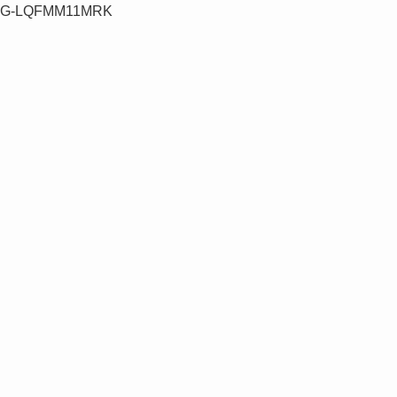
G-LQFMM11MRK