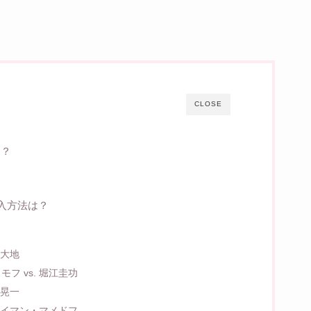
CLOSE
は？
購入方法は？
！
方大地
フ vs. 堀江圭功
司晃一
 メイマン・マメドフ