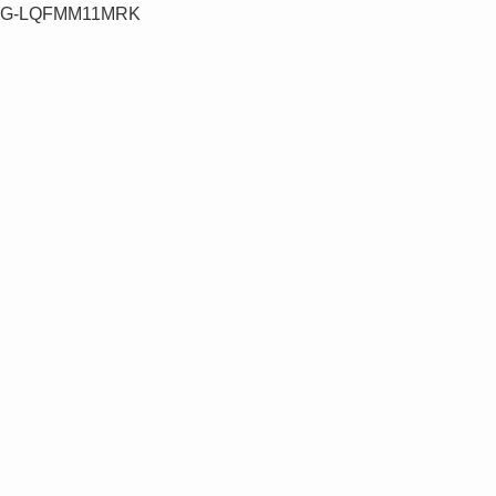
G-LQFMM11MRK