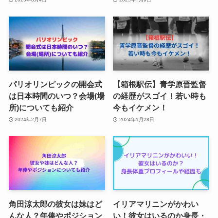
パリオリンピックの開会式
【箱根駅伝】青学原晋監督
は日本時間のいつ？会場(場
の経歴がスゴイ！若い時も
所)についても紹介
今もイケメン！
2024年2月7日
2024年1月28日
角田涼太郎の彼女は妹はど
イリアマリニンがかわい
んな人？年俸やポジション
い！彼女はいるのか身長・