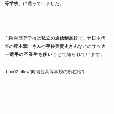
等学校
」に通っていました。
向陽台高等学校は
私立の通信制高校
で、元日本代
表の
稲本潤一さん
や
宇佐美貴史さん
などの
サッカ
ー選手の卒業生も多い
ことで知られています
。
[box02 title=”向陽台高等学校の所在地”]