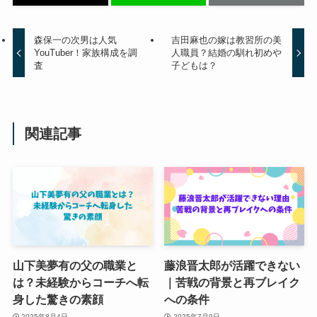
森保一の次男は人気
吉田麻也の嫁は教習所の美
YouTuber！家族構成を調
人職員？結婚の馴れ初めや
査
子どもは？
関連記事
山下美夢有の父の職業と
藤浪晋太郎が活躍できない
は？未経験からコーチへ転
｜苦戦の背景と再ブレイク
身した驚きの素顔
への条件
2025年8月4日
2025年7月9日