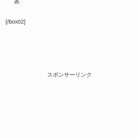
表
[/box02]
スポンサーリンク