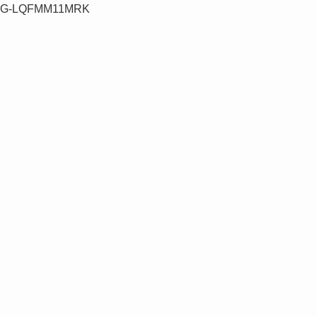
G-LQFMM11MRK