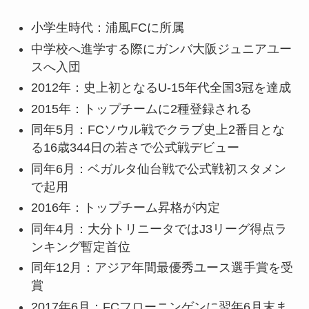
小学生時代：浦風FCに所属
中学校へ進学する際にガンバ大阪ジュニアユー
スへ入団
2012年：史上初となるU-15年代全国3冠を達成
2015年：トップチームに2種登録される
同年5月：FCソウル戦でクラブ史上2番目とな
る16歳344日の若さで公式戦デビュー
同年6月：ベガルタ仙台戦で公式戦初スタメン
で起用
2016年：トップチーム昇格が内定
同年4月：大分トリニータではJ3リーグ得点ラ
ンキング暫定首位
同年12月：アジア年間最優秀ユース選手賞を受
賞
2017年6月：FCフローニンゲンに翌年6月末ま