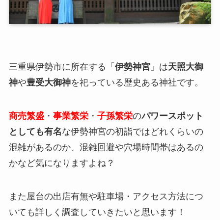
三重県伊勢市に所在する「
伊勢神宮
」は
天照大御
神
や
豊受大御神
を祀っている歴史ある神社です。
商売繁盛
・
事業繁栄
・
子孫繁栄
の
パワースポット
としても有名
な伊勢神宮の初詣ではどれくらいの
混雑があるのか、混雑回避や穴場時間帯はあるの
かなど気になりますよね？
また屋台の出店有無や駐車場・アクセス方法につ
いても詳しく調査していきたいと思います！