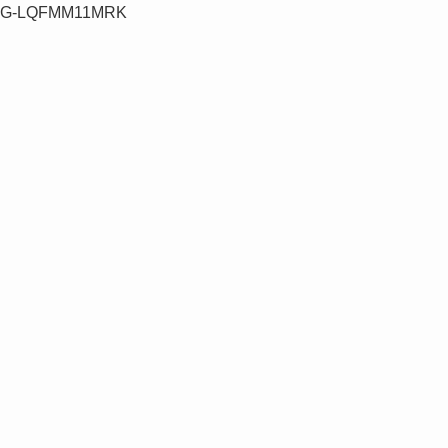
G-LQFMM11MRK