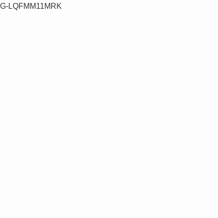
G-LQFMM11MRK