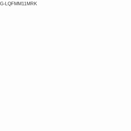
G-LQFMM11MRK