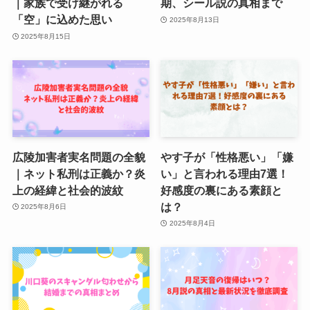
｜家族で受け継がれる
期、シール説の真相まで
「空」に込めた思い
2025年8月13日
2025年8月15日
広陵加害者実名問題の全貌
やす子が「性格悪い」「嫌
｜ネット私刑は正義か？炎
い」と言われる理由7選！
上の経緯と社会的波紋
好感度の裏にある素顔と
は？
2025年8月6日
2025年8月4日