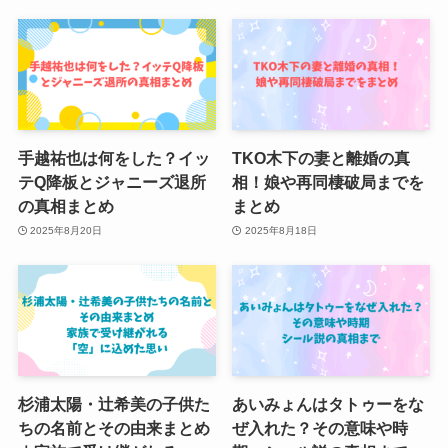
手越祐也は何をした？イッ
TKO木下の妻と離婚の真
テQ降板とジャニーズ退所
相！娘や再同棲破局までを
の真相まとめ
まとめ
2025年8月20日
2025年8月18日
杉浦太陽・辻希美の子供た
あいみょんはタトゥーをな
ちの名前とその由来まとめ
ぜ入れた？その意味や時