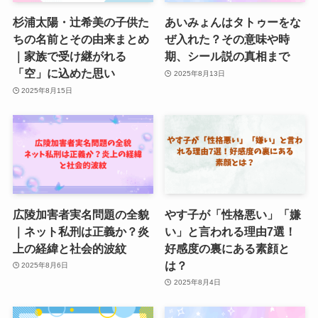
杉浦太陽・辻希美の子供た
あいみょんはタトゥーをな
ちの名前とその由来まとめ
ぜ入れた？その意味や時
｜家族で受け継がれる
期、シール説の真相まで
「空」に込めた思い
2025年8月13日
2025年8月15日
広陵加害者実名問題の全貌
やす子が「性格悪い」「嫌
｜ネット私刑は正義か？炎
い」と言われる理由7選！
上の経緯と社会的波紋
好感度の裏にある素顔と
は？
2025年8月6日
2025年8月4日