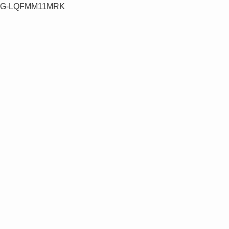
G-LQFMM11MRK