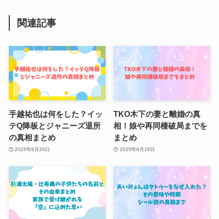
関連記事
手越祐也は何をした？イッ
TKO木下の妻と離婚の真
テQ降板とジャニーズ退所
相！娘や再同棲破局までを
の真相まとめ
まとめ
2025年8月20日
2025年8月18日