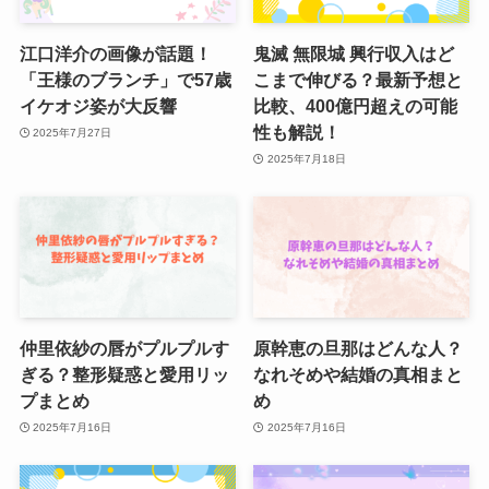
江口洋介の画像が話題！
鬼滅 無限城 興行収入はど
「王様のブランチ」で57歳
こまで伸びる？最新予想と
イケオジ姿が大反響
比較、400億円超えの可能
性も解説！
2025年7月27日
2025年7月18日
仲里依紗の唇がプルプルす
原幹恵の旦那はどんな人？
ぎる？整形疑惑と愛用リッ
なれそめや結婚の真相まと
プまとめ
め
2025年7月16日
2025年7月16日