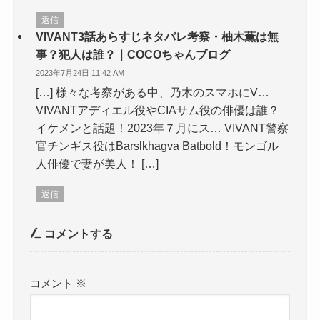
返信
VIVANT3話あらすじネタバレ考察・柚木薫は無
事？犯人は誰？｜COCOちゃんブログ
2023年7月24日 11:42 AM
[…] 様々な考察がある中、乃木のスマホにV…
VIVANTアディエル役やCIAサム役の俳優は誰？
イケメンと話題！2023年７月にス… VIVANT警察
官チンギス役はBarslkhagva Batbold！モンゴル
人俳優で妻が美人！ […]
返信
コメントする
コメント
※