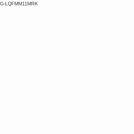
G-LQFMM11MRK