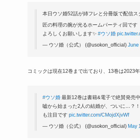
本日ウソ婚52話が姉フレと分冊版で配信スタ
匠の料理の腕が光るホームパーティ回です
よろしくお願いします✨
#ウソ婚
pic.twitt
— ウソ婚（公式） (@usokon_official)
June 
コミックは現在12巻まで出ており、13巻は202
#ウソ婚
最新12巻は書籍&電子で絶賛発売中
嘘から始まった2人の結婚が、ついに…？！
も注目です
pic.twitter.com/CMojdXjvWf
— ウソ婚（公式） (@usokon_official)
May 