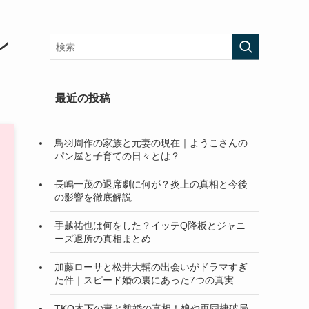
ン
最近の投稿
鳥羽周作の家族と元妻の現在｜ようこさんの
パン屋と子育ての日々とは？
長嶋一茂の退席劇に何が？炎上の真相と今後
の影響を徹底解説
手越祐也は何をした？イッテQ降板とジャニ
ーズ退所の真相まとめ
加藤ローサと松井大輔の出会いがドラマすぎ
た件｜スピード婚の裏にあった7つの真実
TKO木下の妻と離婚の真相！娘や再同棲破局