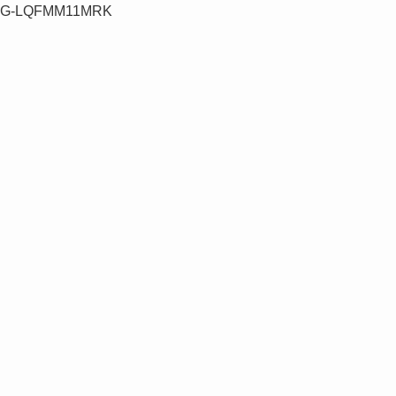
G-LQFMM11MRK