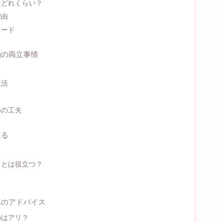
はどれくらい？
理由
ソード
動の両立事情
？
生活
めの工夫
迫る
ことは役立つ？
へのアドバイス
のはアリ？