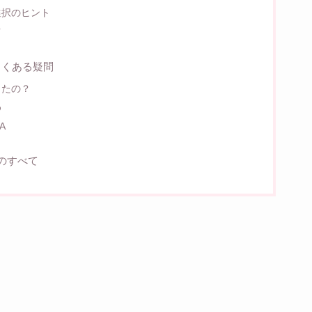
選択のヒント
ツ
よくある疑問
したの？
め
A
のすべて