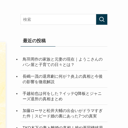
最近の投稿
鳥羽周作の家族と元妻の現在｜ようこさんの
パン屋と子育ての日々とは？
長嶋一茂の退席劇に何が？炎上の真相と今後
の影響を徹底解説
手越祐也は何をした？イッテQ降板とジャニ
ーズ退所の真相まとめ
加藤ローサと松井大輔の出会いがドラマすぎ
た件｜スピード婚の裏にあった7つの真実
TKO木下の妻と離婚の真相！娘や再同棲破局