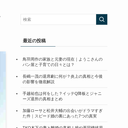
て
最近の投稿
鳥羽周作の家族と元妻の現在｜ようこさんの
パン屋と子育ての日々とは？
長嶋一茂の退席劇に何が？炎上の真相と今後
の影響を徹底解説
手越祐也は何をした？イッテQ降板とジャニ
ーズ退所の真相まとめ
加藤ローサと松井大輔の出会いがドラマすぎ
た件｜スピード婚の裏にあった7つの真実
TKO木下の妻と離婚の真相！娘や再同棲破局