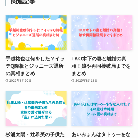
関連記事
手越祐也は何をした？イッ
TKO木下の妻と離婚の真
テQ降板とジャニーズ退所
相！娘や再同棲破局までを
の真相まとめ
まとめ
2025年8月20日
2025年8月18日
杉浦太陽・辻希美の子供た
あいみょんはタトゥーをな