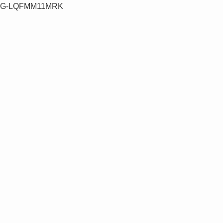
G-LQFMM11MRK