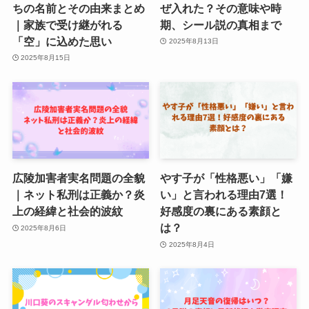
ちの名前とその由来まとめ
ぜ入れた？その意味や時
｜家族で受け継がれる
期、シール説の真相まで
「空」に込めた思い
2025年8月13日
2025年8月15日
広陵加害者実名問題の全貌
やす子が「性格悪い」「嫌
｜ネット私刑は正義か？炎
い」と言われる理由7選！
上の経緯と社会的波紋
好感度の裏にある素顔と
は？
2025年8月6日
2025年8月4日