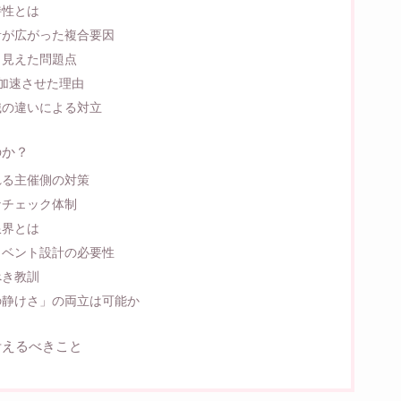
特性とは
音が広がった複合要因
ら見えた問題点
加速させた理由
識の違いによる対立
のか？
れる主催側の対策
なチェック体制
限界とは
イベント設計の必要性
べき教訓
の静けさ」の両立は可能か
考えるべきこと