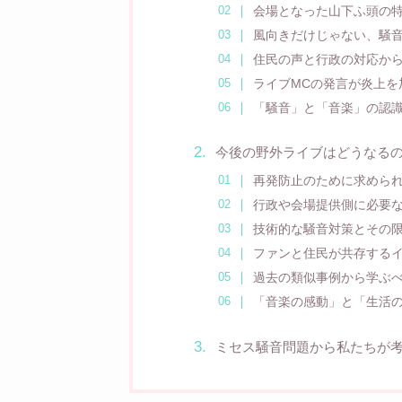
会場となった山下ふ頭の
風向きだけじゃない、騒
住民の声と行政の対応か
ライブMCの発言が炎上を
「騒音」と「音楽」の認
今後の野外ライブはどうなる
再発防止のために求めら
行政や会場提供側に必要
技術的な騒音対策とその
ファンと住民が共存する
過去の類似事例から学ぶ
「音楽の感動」と「生活
ミセス騒音問題から私たちが