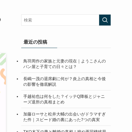
の
最近の投稿
鳥羽周作の家族と元妻の現在｜ようこさんの
パン屋と子育ての日々とは？
長嶋一茂の退席劇に何が？炎上の真相と今後
の影響を徹底解説
手越祐也は何をした？イッテQ降板とジャニ
ーズ退所の真相まとめ
加藤ローサと松井大輔の出会いがドラマすぎ
た件｜スピード婚の裏にあった7つの真実
TKO木下の妻と離婚の真相！娘や再同棲破局