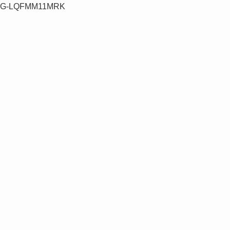
G-LQFMM11MRK