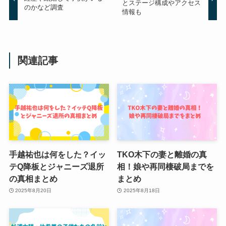
とステージ構成やアクセス
のかなど調査
情報も
関連記事
手越祐也は何をした？イッ
TKO木下の妻と離婚の真
テQ降板とジャニーズ退所
相！娘や再同棲破局までを
の真相まとめ
まとめ
2025年8月20日
2025年8月18日