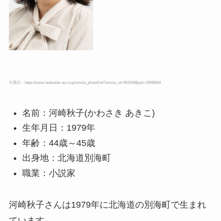
引用元：https://www.hokkaido-np.co.jp/article_photo/list/?article_id=964249&pid=13668584
名前：河崎秋子(かわさき あきこ)
生年月日：1979年
年齢：44歳～45歳
出身地：北海道別海町
職業：小説家
河崎秋子さんは1979年に北海道の別海町で生まれ
ています。