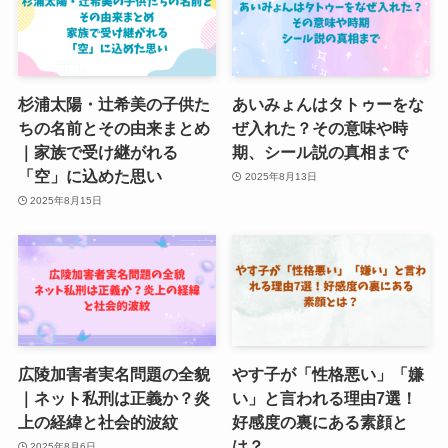
杉浦太陽・辻希美の子供た
あいみょんはタトゥーをな
ちの名前とその由来まとめ
ぜ入れた？その意味や時
｜家族で受け継がれる
期、シール説の真相まで
「空」に込めた思い
2025年8月13日
2025年8月15日
広陵加害者実名問題の全貌
やす子が「性格悪い」「嫌
｜ネット私刑は正義か？炎
い」と言われる理由7選！
上の経緯と社会的波紋
好感度の裏にある素顔と
は？
2025年8月6日