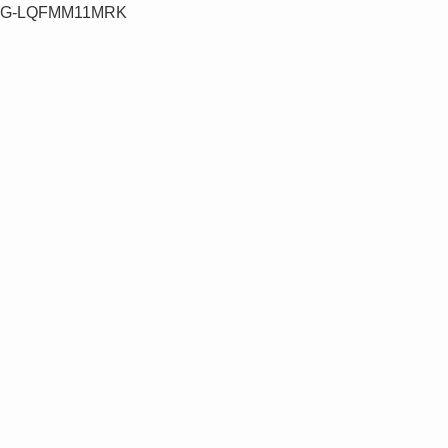
G-LQFMM11MRK