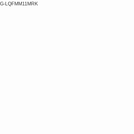
G-LQFMM11MRK