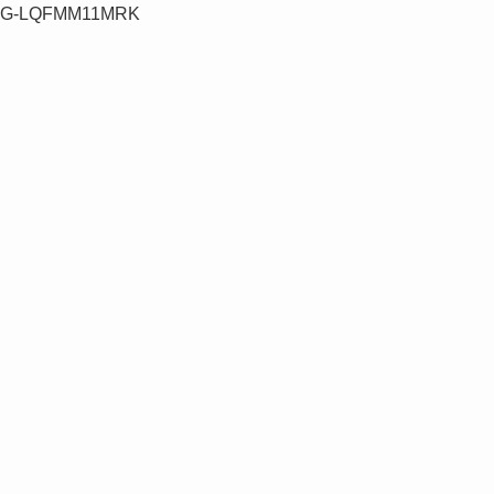
G-LQFMM11MRK